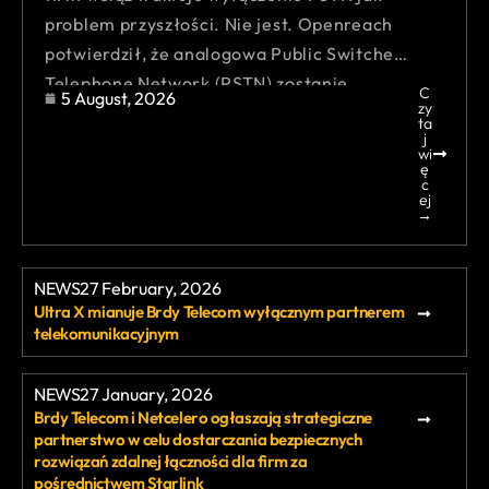
problem przyszłości. Nie jest. Openreach
potwierdził, że analogowa Public Switched
Telephone Network (PSTN) zostanie
C
5 August, 2026
zy
ta
j
wi
ę
c
ej
→
NEWS
27 February, 2026
Ultra X mianuje Brdy Telecom wyłącznym partnerem
telekomunikacyjnym
NEWS
27 January, 2026
Brdy Telecom i Netcelero ogłaszają strategiczne
partnerstwo w celu dostarczania bezpiecznych
rozwiązań zdalnej łączności dla firm za
pośrednictwem Starlink