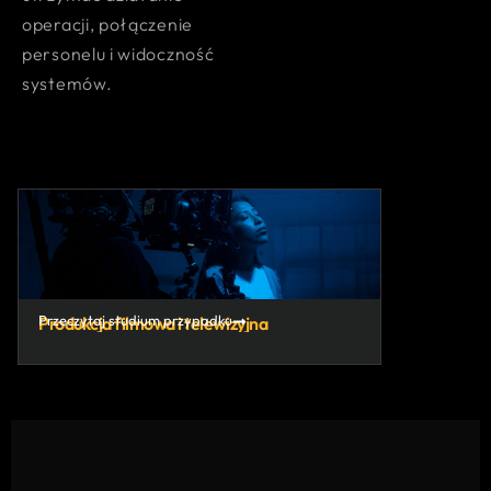
operacji, połączenie
personelu i widoczność
systemów.
Przeczytaj studium przypadku
Przeczytaj s
Produkcja filmowa i telewizyjna
Rozwiązania