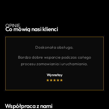
OPINIE
Co mówią nasi klienci
Doskonała obsługa.
Bardzo dobre wsparcie podczas całego
procesu zamawiania i uruchamiania.
Renco S.p.a
★
★
★
★
★
Współpraca z nami