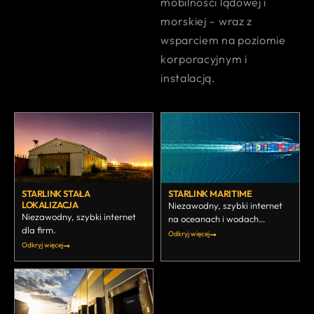
mobilności lądowej i
morskiej – wraz z
wsparciem na poziomie
korporacyjnym i
instalacją.
STARLINK STAŁA
STARLINK MARITIME
LOKALIZACJA
Niezawodny, szybki internet
Niezawodny, szybki internet
na oceanach i wodach
dla firm.
śródlądowych świata.
Odkryj więcej
Odkryj więcej