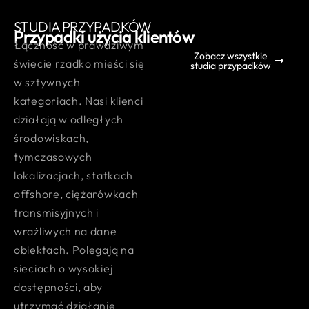
STUDIA PRZYPADKÓW
Przypadki użycia klientów
Łączność w prawdziwym
Zobacz wszystkie
świecie rzadko mieści się
studia przypadków
w sztywnych
kategoriach. Nasi klienci
działają w odległych
środowiskach,
tymczasowych
lokalizacjach, statkach
offshore, ciężarówkach
transmisyjnych i
wrażliwych na dane
obiektach. Polegają na
sieciach o wysokiej
dostępności, aby
utrzymać działanie