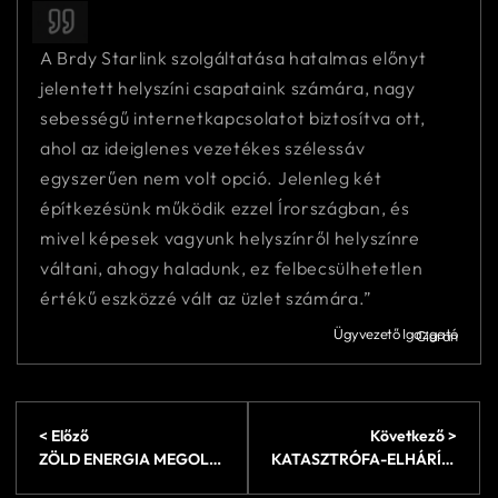
A Brdy Starlink szolgáltatása hatalmas előnyt
jelentett helyszíni csapataink számára, nagy
sebességű internetkapcsolatot biztosítva ott,
ahol az ideiglenes vezetékes szélessáv
egyszerűen nem volt opció. Jelenleg két
építkezésünk működik ezzel Írországban, és
mivel képesek vagyunk helyszínről helyszínre
váltani, ahogy haladunk, ez felbecsülhetetlen
értékű eszközzé vált az üzlet számára.”
Ügyvezető Igazgató
Ciaran
< Előző
Következő >
ZÖLD ENERGIA MEGOLDÁSOK
KATASZTRÓFA-ELHÁRÍTÁSI MEGOLDÁSOK