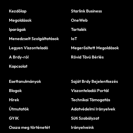
Kezdőlap
Starlink Business
Megoldások
OneWeb
Iparágak
Tartalék
Menedzselt Szolgáltatások
IoT
Legyen Viszonteladó
Megerősített Megoldások
A Brdy-ról
Rövid Távú Bérlés
Kapcsolat
Esettanulmányok
Saját Brdy Bejelentkezés
Blogok
Viszonteladói Portál
Hírek
Technikai Támogatás
Útmutatók
Adatvédelmi Irányelvek
GYIK
Süti Szabályzat
Ossza meg történetét
Irányelveink