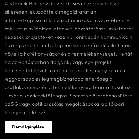
A Starlink Business bevezetésével ez a kivitelező
sikeresen leküzdötte a megbízhatatlan
internetkapcsolat kihívását munkakörnyezetében. A
robusztus műholdas internet-hozzáféréssel mostantól
képesek projekteket kezelni, könnyedén kommunikálni
és megszakítás nélkül optimalizálni működésüket, ami
növeli a hatékonyságot és a termelékenységet. Tehát
ha az építőiparban dolgozik, vagy egy projekt
kapcsolatát kezeli, a műholdas szélessáv gyakran a
leggyorsabb és legmegbízhatóbb lehetőség a
csatlakozáshoz és a termelékenység fenntartásához
– már a kezdetektől fogva. Szeretne összehasonlítást
az 5G vagy optikai szálas megoldásokkal építőipari
környezetekhez?
Demó igénylése