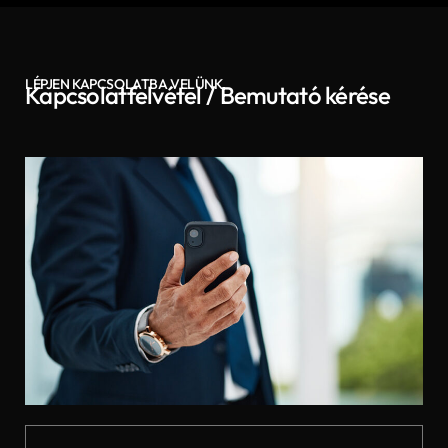
LÉPJEN KAPCSOLATBA VELÜNK
Kapcsolatfelvétel / Bemutató kérése