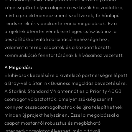
képességüket olyan alapvető eszközök használatára,
mint a projektmenedzsment szoftverek, felhőalapú
rendszerek és videokonferencia megoldások. Ez a
projektek ütemtervének esetleges csúszásához, a
beszállítókkal való koordináció nehézségeihez,
valamint a terepi csapatok és a központ közötti
kommunikáció fenntartásának kihívásaihoz vezetett.
A Megoldás:
E kihívások kezelésére a kivitelező partnerségre lépett
a Brdy-vel a Starlink Business megoldás bevezetésére.
A Starlink Standard V4 antennát és a Priority 40GB
csomagot választották, amelyet szükség szerint
könnyen összecsomagolhatnak és újra telepíthetnek
minden új projekt helyszínen. Ezzel a megoldással a
csapat mostantól robusztus és megbízható
internetkapcsolatot élvezhet, még a távoli