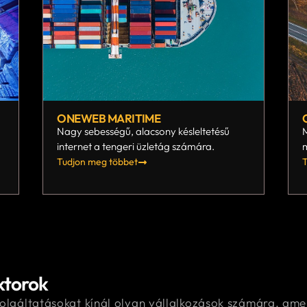
ONEWEB MARITIME
Nagy sebességű, alacsony késleltetésű
M
internet a tengeri üzletág számára.
Tudjon meg többet
T
ektorok
olgáltatásokat kínál olyan vállalkozások számára, ame