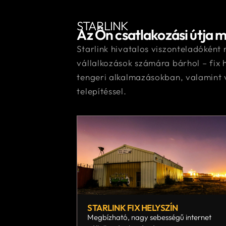
STARLINK
Az Ön csatlakozási útja 
Starlink hivatalos viszonteladóként 
vállalkozások számára bárhol – fix 
tengeri alkalmazásokban, valamint v
telepítéssel.
STARLINK FIX HELYSZÍN
Megbízható, nagy sebességű internet