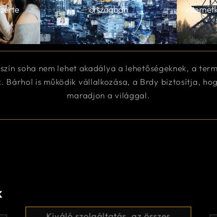
szerte
országban
internet
yszín soha nem lehet akadálya a lehetőségeknek, a te
 Bárhol is működik vállalkozása, a Brdy biztosítja, h
maradjon a világgal.
k