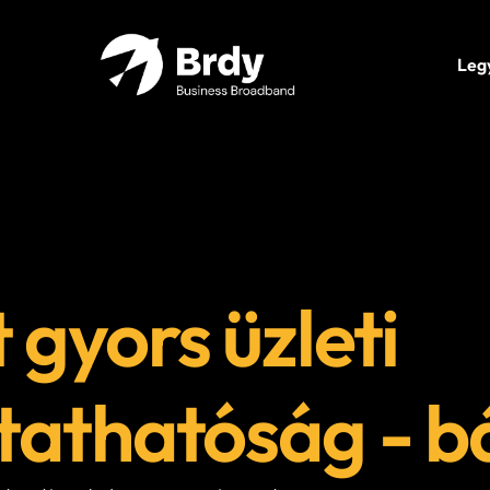
Leg
 gyors üzleti
tathatóság - b