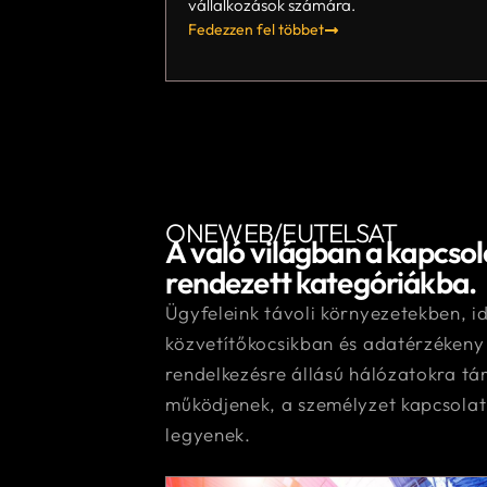
vállalkozások számára.
Fedezzen fel többet
ONEWEB/EUTELSAT
A való világban a kapcsoló
rendezett kategóriákba.
Ügyfeleink távoli környezetekben, id
közvetítőkocsikban és adatérzéken
rendelkezésre állású hálózatokra t
működjenek, a személyzet kapcsolat
legyenek.