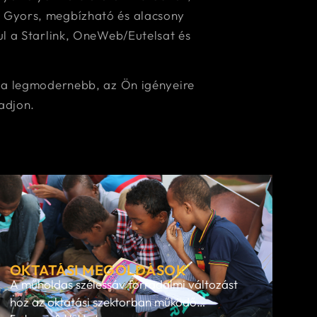
. Gyors, megbízható és alacsony
ul a Starlink, OneWeb/Eutelsat és
gy a legmodernebb, az Ön igényeire
adjon.
OKTATÁSI MEGOLDÁSOK
A műholdas szélessáv forradalmi változást
hoz az oktatási szektorban működő