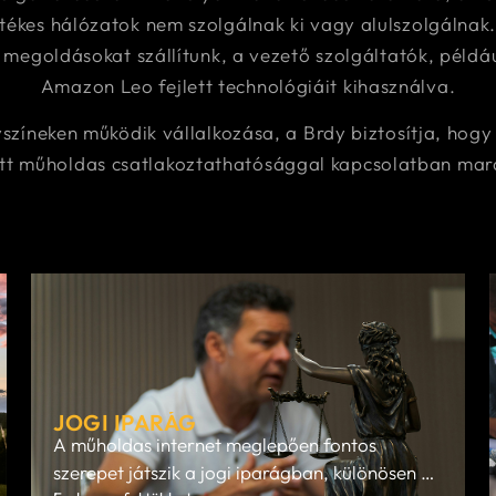
kes hálózatok nem szolgálnak ki vagy alulszolgálnak
 megoldásokat szállítunk, a vezető szolgáltatók, példá
Amazon Leo fejlett technológiáit kihasználva.
yszíneken működik vállalkozása, a Brdy biztosítja, ho
tt műholdas csatlakoztathatósággal kapcsolatban mar
JOGI IPARÁG
A műholdas internet meglepően fontos
szerepet játszik a jogi iparágban, különösen a