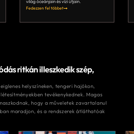
világ óceánjain és vízi útjain.
Fedezzen fel többet
dás ritkán illeszkedik szép,
eiglenes helyszíneken, tengeri hajókon,
y létesítményekben tevékenykednek. Magas
ámaszkodnak, hogy a műveletek zavartalanul
ban maradjon, és a rendszerek átláthatóak