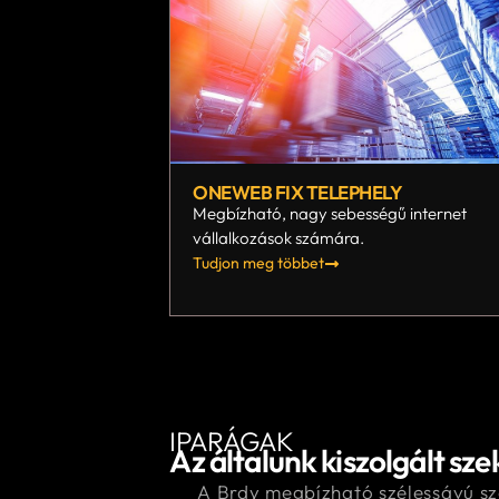
ONEWEB FIX TELEPHELY
Megbízható, nagy sebességű internet
vállalkozások számára.
Tudjon meg többet
IPARÁGAK
Az általunk kiszolgált sz
A Brdy megbízható szélessávú sz