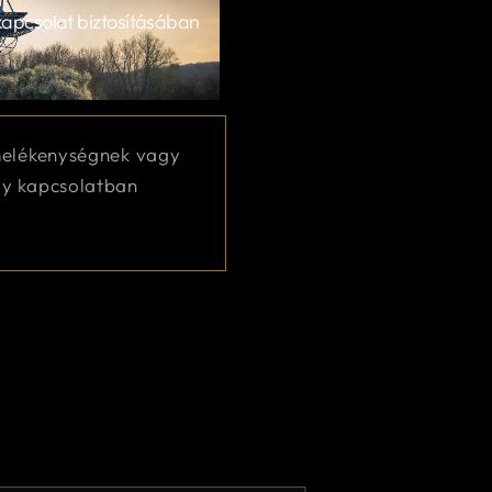
kapcsolat biztosításában
rmelékenységnek vagy
ogy kapcsolatban