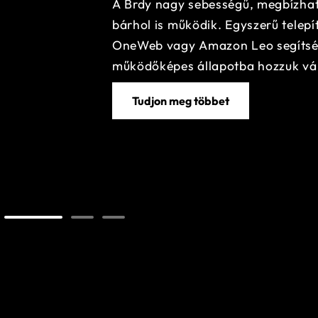
A Brdy nagy sebességű, megbízható
bárhol is működik. Egyszerű telepít
OneWeb vagy Amazon Leo segítségé
működőképes állapotba hozzuk vál
Tudjon meg többet