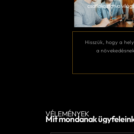
csatlakoztatva világ
Hisszük, hogy a hel
a növekedésnek.
VÉLEMÉNYEK
Mit mondanak ügyfelein