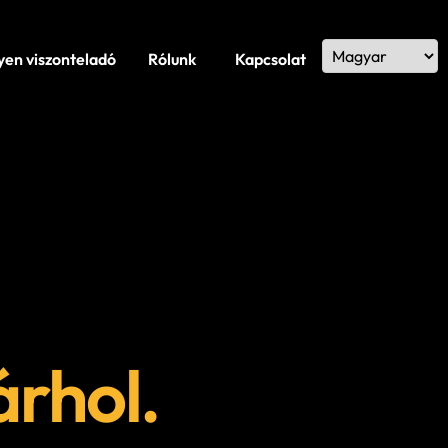
yen viszonteladó
Rólunk
Kapcsolat
árhol.