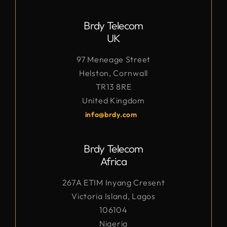
Brdy Telecom
UK
97 Meneage Street
Helston, Cornwall
TR13 8RE
United Kingdom
info@brdy.com
Brdy Telecom
Africa
267A ETIM Inyang Cresent
Victoria Island, Lagos
106104
Nigeria