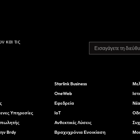
ν και τις
Starlink Business
Μελ
OneWeb
Ιστ
ς
Εφεδρεία
Νέ
μενες Υπηρεσίες
IoT
Οδ
ταπωλητής
Ανθεκτικές Λύσεις
Συχ
την Brdy
Βραχυχρόνια Ενοικίαση
Μοι