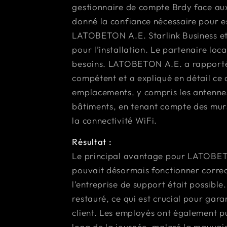
gestionnaire de compte Brdy face aux 
donné la confiance nécessaire pour es
LATOBETON A.E. Starlink Business et
pour l’installation. Le partenaire loca
besoins. LATOBETON A.E. a rapporté 
compétent et a expliqué en détail ce q
emplacements, y compris les antennes
bâtiments, en tenant compte des murs
la connectivité WiFi.
Résultat :
Le principal avantage pour LATOBETO
pouvait désormais fonctionner corre
l’entreprise de support était possible
restauré, ce qui est crucial pour garan
client. Les employés ont également pu
long de la journée, malgré la mauvai