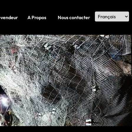
evendeur
A Propos
Nous contacter