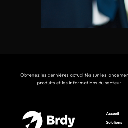
Obtenez
les
dernières
actualités
sur
les
lanceme
produits
et
les
informations
du
secteur.
Accueil
Solutions