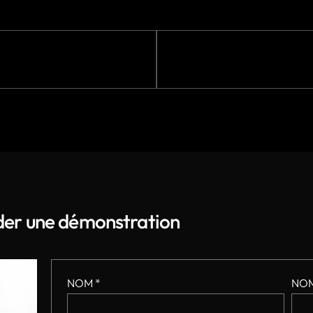
er une démonstration
NOM *
NOM