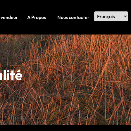
evendeur
A Propos
Nous contacter
lité