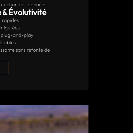
rotection des données
& Évolutivité
t rapides
nfigurées
s plug-and-play
lexibles
assante sans refonte de