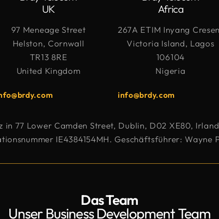
UK
Africa
97 Meneage Street
267A ETIM Inyang Cresen
Helston, Cornwall
Victoria Island, Lagos
TR13 8RE
106104
United Kingdom
Nigeria
info@brdy.com
info@brdy.com
tz in 77 Lower Camden Street, Dublin, D02 XE80, Irla
ationsnummer IE4384154MH. Geschäftsführer: Wayne Pr
Das Team
Unser Business Development Team