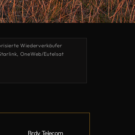
risierte Wiederverkäufer
Starlink, OneWeb/Eutelsat
Brdy Telecom