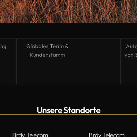
ung
Globales Team &
Auto
Kundenstamm
von 
Unsere Standorte
Brdy Telecom
Brdy Telecom