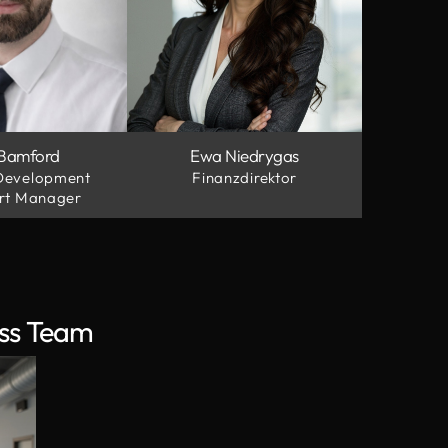
 Bamford
Ewa Niedrygas
 Development
Finanzdirektor
rt Manager
ess Team