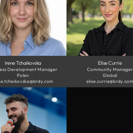
Irene Tchaikovska
Elise Currie
ness Development Manager
Community Manager
Polen
Global
ne.tchaikovska@brdy.com
elise.currie@brdy.co