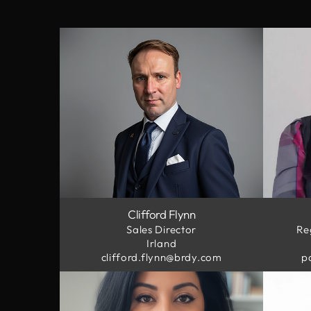
Clifford Flynn
Sales Director
Re
Irland
clifford.flynn@brdy.com
p