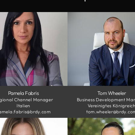
Pamela Fabris
Tom Wheeler
gional Channel Manager
Business Development Ma
Italien
Vereinigtes Königreic
amela.fabris@brdy.com
tom.wheeler@brdy.co