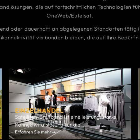
andlösungen, die auf fortschrittlichen Technologien fü
OneWeb/Eutelsat.
d oder dauerhaft an abgelegenen Standorten tätig ist
nkonnektivität verbunden bleiben, die auf Ihre Bedürfnis
EINZELHANDEL
Satelliten-Breitband ist eine leistungsstarke
Konnektivitätslösung für die
Einzelhandelsbranche, da es zuverlässigen,
Erfahren Sie mehr