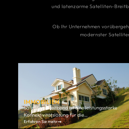
und latenzarme Satelliten-Breitb
Ob Ihr Unternehmen vorübergehen
modernster Satellite
IMMOBILIEN
Satelliten-Breitband ist eine leistungsstarke
Konnektivitätslösung für die
Immobilienbranche, insbesondere wenn ein
Erfahren Sie mehr