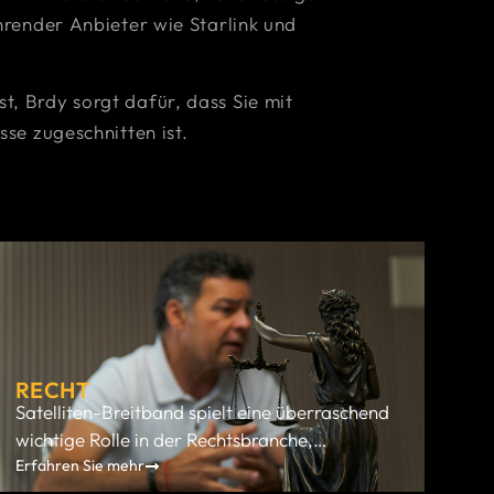
hrender Anbieter wie Starlink und
, Brdy sorgt dafür, dass Sie mit
se zugeschnitten ist.
RECHT
Satelliten-Breitband spielt eine überraschend
wichtige Rolle in der Rechtsbranche,
insbesondere bei der Bereitstellung einer
Erfahren Sie mehr