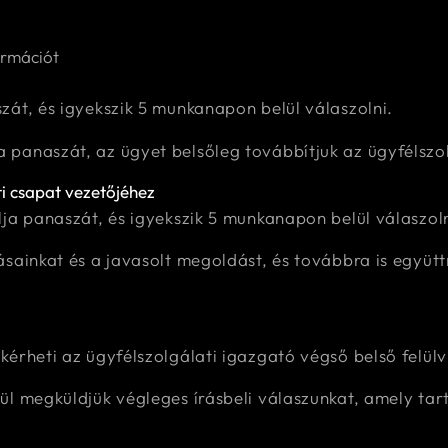
ormációt
át, és igyekszik 5 munkanapon belül válaszolni.
panaszát, az ügyet belsőleg továbbítjuk az ügyfélszol
ti csapat vezetőjéhez
ja panaszát, és igyekszik 5 munkanapon belül válaszoln
ásainkat és a javasolt megoldást, és továbbra is együ
érheti az ügyfélszolgálati igazgató végső belső felülv
ül megküldjük végleges írásbeli válaszunkat, amely ta