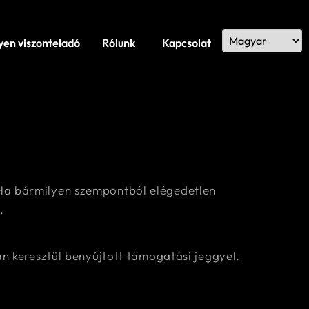
yen viszonteladó
Rólunk
Kapcsolat
 Ha bármilyen szempontból elégedetlen
.
án keresztül benyújtott támogatási jeggyel.