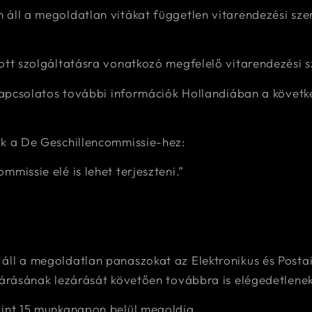
áll a megoldatlan vitákat független vitarendezési sze
ott szolgáltatásra vonatkozó megfelelő vitarendezési s
 kapcsolatos további információk Hollandiában a követ
ik a De Geschillencommissie-hez:
missie elé is lehet terjeszteni.”
 áll a megoldatlan panaszokat az Elektronikus és Pos
járásának lezárását követően továbbra is elégedetlene
rint 15 munkanapon belül megoldja.