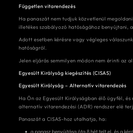
Független vitarendezés
Ha panaszát nem tudjuk közvetlenül megoldani,
illetékes szabályozó hatóságához benyújtani, a
Adott esetben kérésre vagy végleges válaszun
hatóságról.
Jelen eljárás semmilyen módon nem érinti az a
Egyesült Királyság kiegészítés (CISAS)
Egyesült Királyság – Alternatív vitarendezés
Ha Ön az Egyesült Királyságban élő ügyfél, és 
alternatív vitarendezési (ADR) rendszer elé terj
Panaszát a CISAS-hoz utalhatja, ha:
a panasz benyújtása óta 8 hét telt el, és a k