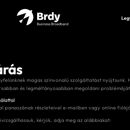
Leg
árás
yfelünknek magas színvonalú szolgáltatást nyújtsunk.
yorsabban és legméltányosabban megoldani problémáját
álattal
al panaszának részleteivel e-mailben vagy online fiókj
izsgálhassuk, kérjük, adja meg az alábbiakat: