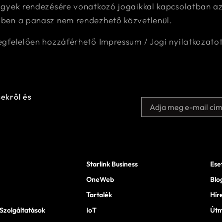
gyek rendezésére vonatkozó jogaikkal kapcsolatban az 
ben a panasz nem rendezhető közvetlenül.
gfelelően hozzáférhető Impressum / Jogi nyilatkozatot
ekről és
Starlink Business
Ese
OneWeb
Blo
Tartalék
Hír
Szolgáltatások
IoT
Útm