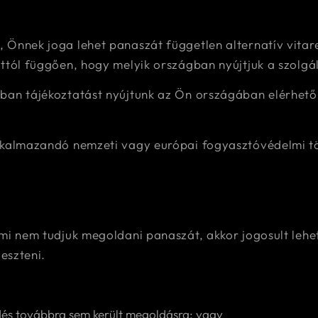
 Önnek joga lehet panaszát független alternatív vita
ttól függően, hogy melyik országban nyújtjuk a szolgál
kban tájékoztatást nyújtunk az Ön országában elérhető
lkalmazandó nemzeti vagy európai fogyasztóvédelmi tör
mi nem tudjuk megoldani panaszát, akkor jogosult lehe
eszteni.
érdés továbbra sem került megoldásra; vagy