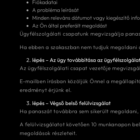
Fiókadatai
A probléma leírását
Minden releváns dátumot vagy kiegészítő inf
Az Ön által preferált megoldást
Ügyfélszolgálati csapatunk megvizsgálja panasz
Ha ebben a szakaszban nem tudjuk megoldani a 
lépés – Az ügy továbbítása az ügyfélszolgála
Az ügyfélszolgálati csapat vezetője megvizsgál
E-mailben írásban közöljük Önnel a megállapít
eredményt érjünk el.
lépés – Végső belső felülvizsgálat
Ha panaszát továbbra sem sikerült megoldani, k
A felülvizsgálatot követően 10 munkanapon bel
megoldások részleteit.