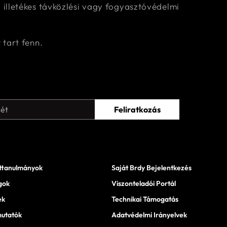
illetékes távközlési vagy fogyasztóvédelmi
 tart fenn.
Feliratkozás
ttanulmányok
Saját Brdy Bejelentkezés
gok
Viszonteladói Portál
ek
Technikai Támogatás
utatók
Adatvédelmi Irányelvek