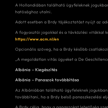
A Hollandiában található ügyfeleknek jogukban 
hatósághoz utalni.
Adott esetben a Brdy tájékoztatást nyújt az ad
A fogyasztói jogokkal és a távközlési vitákkal
https://www.acm.nl/en
Opcionális szöveg, ha a Brdy később csatlakoz
„A megoldatlan vitás ügyeket a De Geschillencom
Albánia – Kiegészítés
Albánia – Panaszok továbbítása
Az Albániában található ügyfeleknek jogukban
továbbítani, ha a Brdy belső panaszkezelési el
A Brdy célja, hogy a panaszokat lehetőség sze