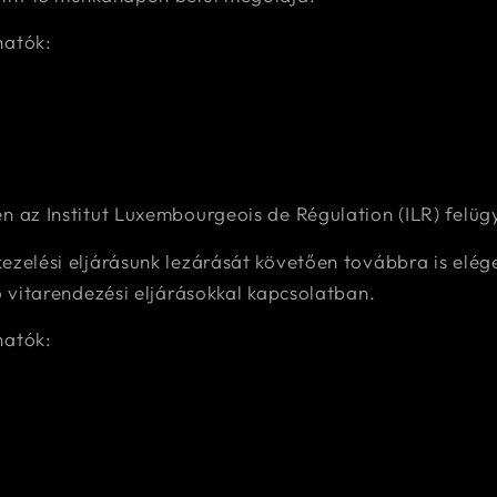
hatók:
n az Institut Luxembourgeois de Régulation (ILR) felüg
ezelési eljárásunk lezárását követően továbbra is elég
ó vitarendezési eljárásokkal kapcsolatban.
hatók: