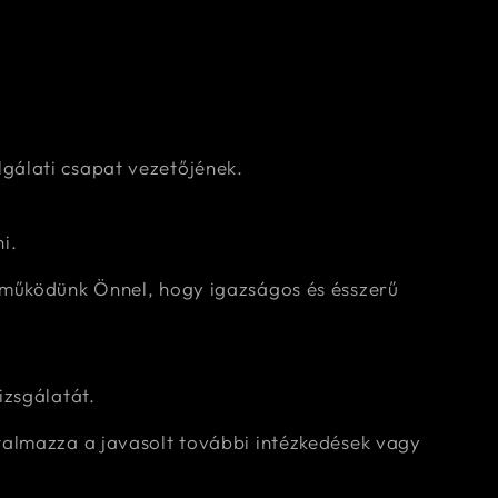
gálati csapat vezetőjének.
i.
ttműködünk Önnel, hogy igazságos és ésszerű
izsgálatát.
rtalmazza a javasolt további intézkedések vagy