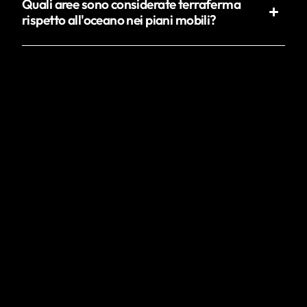
Quali aree sono considerate terraferma
rispetto all'oceano nei piani mobili?
Dove posso utilizzare Starlink in movimento
per la mobilità terrestre o l'uso marittimo?
Ottieni le ultime novità sui lanci di prodotti e le
informazioni del settore.
Iscriviti