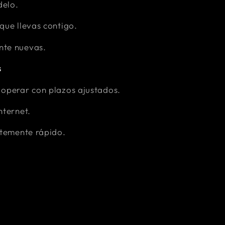
delo.
que llevas contigo.
nte nuevas.
s
 operar con plazos ajustados.
nternet.
ntemente rápido.